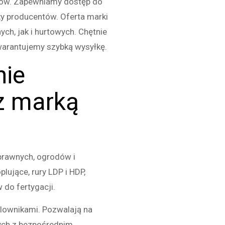
dów. Zapewniamy dostęp do
y producentów. Oferta marki
ch, jak i hurtowych. Chętnie
arantujemy szybką wysyłkę.
nie
z marką
rawnych, ogrodów i
ujące, rury LDP i HDP,
 do fertygacji.
plownikami. Pozwalają na
ych z bezpośrednim