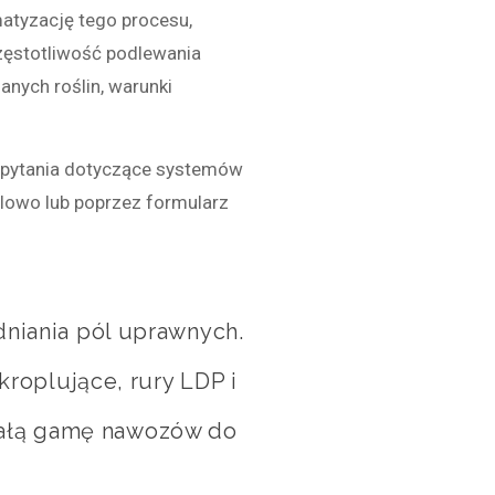
atyzację tego procesu,
zęstotliwość podlewania
ianych roślin, warunki
pytania dotyczące systemów
ilowo lub poprzez formularz
niania pól uprawnych.
roplujące, rury LDP i
 całą gamę nawozów do