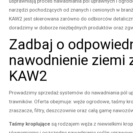
usprawniają proces nawadniania pól uprawnych i ogro
narzędzi pochodzących od znanych i cenionych w branż
Opakowania Dla Rolnictwa
KAW2 jest skierowana zarówno do odbiorców detaliczny
Folie I Włókniny
doradzimy w doborze niezbędnych produktów oraz zgw
Zadbaj o odpowied
nawodnienie ziemi 
KAW2
Prowadzimy sprzedaż systemów do nawadniania pól up
trawników. Oferta obejmuje: węże ogrodowe, taśmy kropl
zraszacze, filtry, deszczownie oraz całą gamę nawozów
Taśmy kroplujące
są rodzajem węża z niewielkimi kro
równomierne i oszczędne nawadnianie roślin uprawow