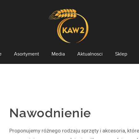
e
Asortyment
Media
Aktualnosci
Sklep
Ziemniak Sadzeniak
Cebula Dymka
Materiał Siewny
Nawodnienie
Nasiona Warzyw
Nawozy
Proponujemy różnego rodzaju sprzęty i akcesoria, któ
Środki Ochrony Roślin