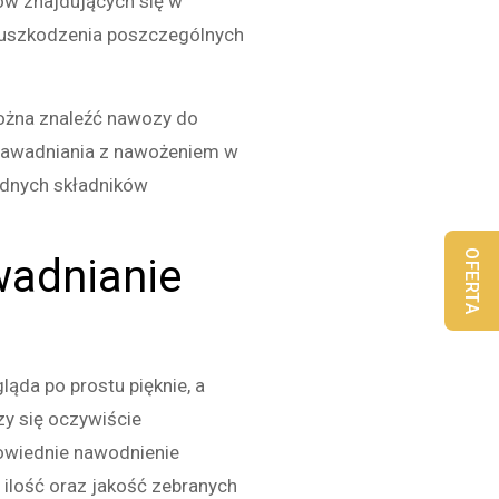
ów znajdujących się w
i uszkodzenia poszczególnych
ożna znaleźć nawozy do
 nawadniania z nawożeniem w
ędnych składników
OFERTA
wadnianie
ąda po prostu pięknie, a
zy się oczywiście
wiednie nawodnienie
ilość oraz jakość zebranych